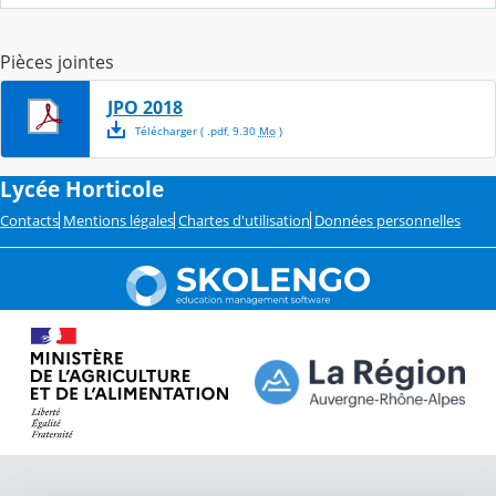
Pièces jointes
JPO 2018
Télécharger
( .
pdf
,
9.30
Mo
)
Lycée Horticole
Contacts
Mentions légales
Chartes d'utilisation
Données personnelles