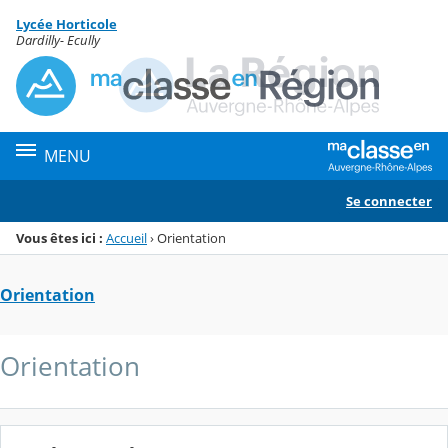
Panneau de gestion des cookies
Lycée Horticole
Menu de la rubrique
Contenu
Dardilly- Ecully
MENU
Se connecter
Vous êtes ici :
Accueil
›
Orientation
Orientation
Orientation